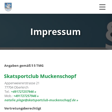
Impressum
Angaben gemäß § 5 TMG
Skatsportclub Muckenschopf
Appenweiererstrasse 21
77704 Oberkirch
Tel.:
+491727257946
Mob.:
+491727257946
natalie.plege
​skatsportclub-muckenschopf.de
Vertretungsberechtigt