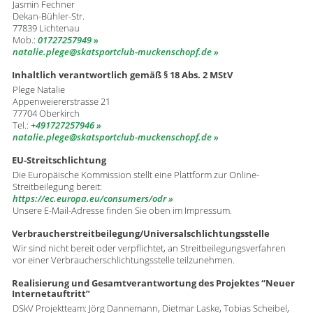
Jasmin Fechner
Dekan-Bühler-Str.
77839 Lichtenau
Mob.:
01727257949
natalie.plege
​skatsportclub-muckenschopf.de
Inhaltlich verantwortlich gemäß § 18 Abs. 2 MStV
Plege Natalie
Appenweiererstrasse 21
77704 Oberkirch
Tel.:
+491727257946
natalie.plege
​skatsportclub-muckenschopf.de
EU-Streitschlichtung
Die Europäische Kommission stellt eine Plattform zur Online-
Streitbeilegung bereit:
https://ec.europa.eu/consumers/odr
Unsere E-Mail-Adresse finden Sie oben im Impressum.
Verbraucherstreitbeilegung/Universalschlichtungsstelle
Wir sind nicht bereit oder verpflichtet, an Streitbeilegungsverfahren
vor einer Verbraucherschlichtungsstelle teilzunehmen.
Realisierung und Gesamtverantwortung des Projektes “Neuer
Internetauftritt”
DSkV Projektteam: Jörg Dannemann, Dietmar Laske, Tobias Scheibel,