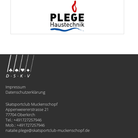
Impressum
Datenschutzerklärung
Skatsportclub Muckenschopf
Appenweiererstrasse 21
77704 Oberkirch
Tel.:
+491727257946
Mob.:
+491727257946
natalie.plege
​skatsportclub-muckenschopf.de