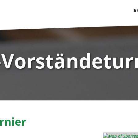
A
Vorständetur
rnier