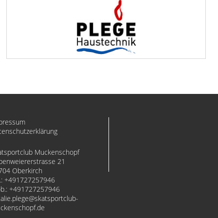
pressum
tenschutzerklärung
atsportclub Muckenschopf
penweiererstrasse 21
704 Oberkirch
.:
+491727257946
b.:
+491727257946
alie.plege
​skatsportclub-
ckenschopf.de