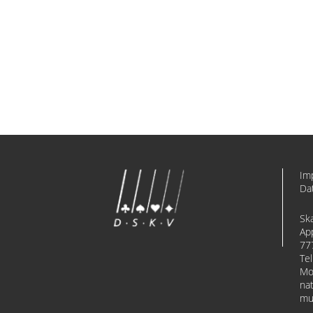
Im
Da
Sk
Ap
77
Tel
Mo
nat
mu