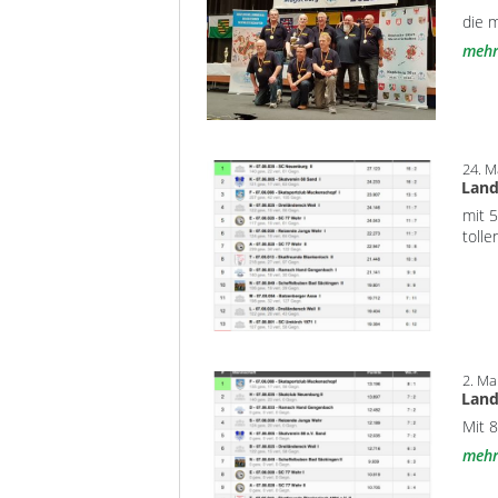
die 
meh
24. M
Land
mit 
tolle
2. Ma
Land
Mit 
meh