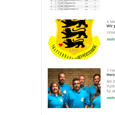
8. Mä
Wir 
Unse
meh
7. Fe
Herz
Am 0
Punk
für 
meh