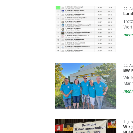
22. A
Land
Trotz
Wert
meh
22. A
BW M
Wir f
Mann
meh
1. Ju
Wir 
unse