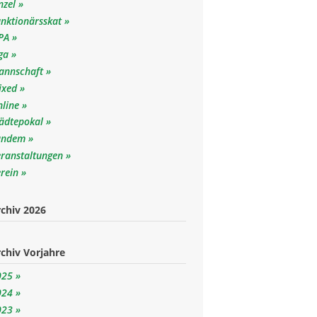
nzel
unktionärsskat
SPA
iga
annschaft
ixed
nline
tädtepokal
andem
eranstaltungen
erein
chiv 2026
chiv Vorjahre
025
024
023