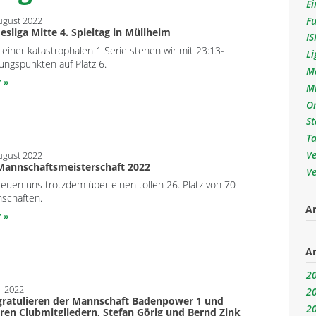
Ei
F
ugust 2022
esliga Mitte 4. Spieltag in Müllheim
I
 einer katastrophalen 1 Serie stehen wir mit 23:13-
L
ungspunkten auf Platz 6.
M
r
M
O
S
T
V
ugust 2022
annschaftsmeisterschaft 2022
V
reuen uns trotzdem über einen tollen 26. Platz von 70
schaften.
Ar
r
Ar
2
ni 2022
2
gratulieren der Mannschaft Badenpower 1 und
2
ren Clubmitgliedern, Stefan Görig und Bernd Zink