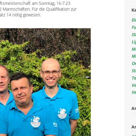
tsmeisterschaft am Sonntag, 16.7.23
2 Mannschaften. Für die Qualifikation zur
K
atz 14 nötig gewesen.
Ei
F
I
L
M
M
O
S
T
V
V
Ar
Ar