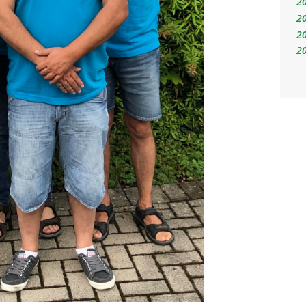
2
2
2
2