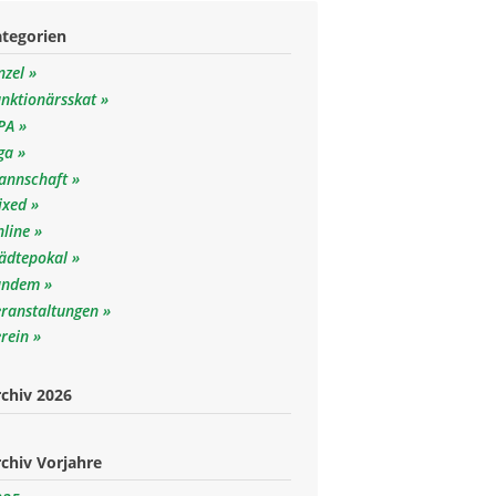
ategorien
nzel
unktionärsskat
SPA
iga
annschaft
ixed
nline
tädtepokal
andem
eranstaltungen
erein
chiv 2026
chiv Vorjahre