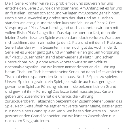
Die 1. Serie konnten wir relativ problemlos und souverän für uns
entscheiden. Serie 2 wurde dann spannend. Am Anfang lief es für uns
an fast allen Tischen schlecht und wir lagen mit Abstand ganz hinten.
Nach einer Auswechslung drehte sich das Blatt und an 3 Tischen
standen wir jetzt gut und standen kurz vor Schluss auf Platz 2. Der
Vorsprung auf Platz 3 war beruhigend und so konnten wir noch mit
vollem Risiko Platz 1 angreifen. Das klappte aber nur fast, denn die
letzten 2 sehr riskanten Spiele wurden dann doch verloren. War aber
nicht schlimm, denn wir hatten ja den 2. Platz und mit dem 1. Platz aus
Serie 1 standen wir im Gesamten immer noch gut da. Auch in der 3.
Serie lief es wieder ganz gut und wir hatten einen großen Vorsprung
auf Platz 3. Zusenhofen stand aber wieder auf Platz 1 und schien
unerreichbar. Völlig ohne Risiko konnten wir also am Schluss
nochmals angreifen und wir kamen immer dichter an die Führung
heran. Tisch um Tisch beendete seine Serie und dann lief es am letzten
Tisch auf einen spannenden Krimi hinaus. Noch 3 Spiele zu spielen.
Unsere Spielerin gewinnt ein Spiel. Jetzt würde auch das geringste
gewonnene Spiel zur Führung reichen – sie bekommt einen Grand
und gewinnt ihn – Führung! Das letzte Spiel muss sie jetzt Karten
geben und Zusenhofen hat die Chance, die Führung
zurückzuerobern. Tatsächlich bekommt der Zusenhofener Spieler das
Spiel. Nach Skataufnahme sagt er mit versteinerter Miene, dass er jetzt
nur noch einen Grand spielen kann. Wir halten den Atem an. Locker
gewinnt er den Grand Schneider und wir können Zusenhofen nur
noch zum Sieg gratulieren.