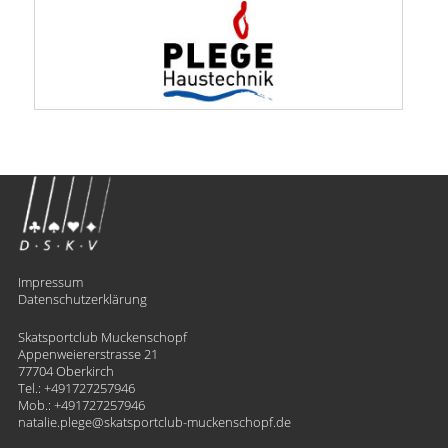
Impressum
Datenschutzerklärung
Skatsportclub Muckenschopf
Appenweiererstrasse 21
77704 Oberkirch
Tel.:
+491727257946
Mob.:
+491727257946
natalie.plege
​skatsportclub-muckenschopf.de