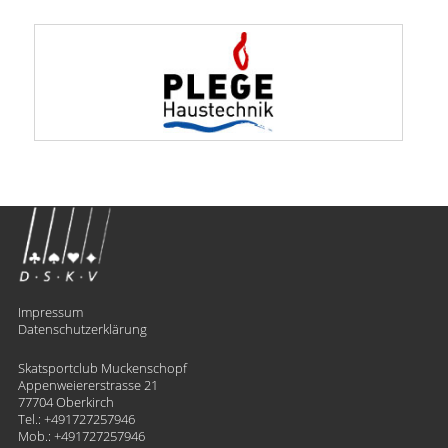
Impressum
Datenschutzerklärung
Skatsportclub Muckenschopf
Appenweiererstrasse 21
77704 Oberkirch
Tel.:
+491727257946
Mob.:
+491727257946