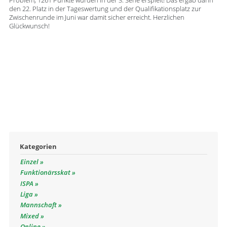
Problem, 1261 Punkte wurden in der 3. Serie erspielt! Das ergab dann
den 22. Platz in der Tageswertung und der Qualifikationsplatz zur
Zwischenrunde im Juni war damit sicher erreicht. Herzlichen
Glückwunsch!
Kategorien
Einzel
Funktionärsskat
ISPA
Liga
Mannschaft
Mixed
Online